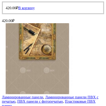
420.00
₽
В корзину
420.00
₽
Ламинированные панели
,
Ламинированные панели ПВХ с
печатью
,
ПВХ панели с фотопечатью
,
Пластиковые ПВХ
панно