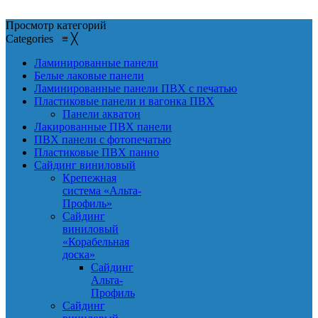
Просмотр категорий
Categories
≡
╳
Ламинированные панели
Белые лаковые панели
Ламинированные панели ПВХ с печатью
Пластиковые панели и вагонка ПВХ
Панели акватон
Лакированные ПВХ панели
ПВХ панели с фотопечатью
Пластиковые ПВХ панно
Сайдинг виниловый
Крепежная
система «Альта-
Профиль»
Сайдинг
виниловый
«Корабельная
доска»
Сайдинг
Альта-
Профиль
Сайдинг