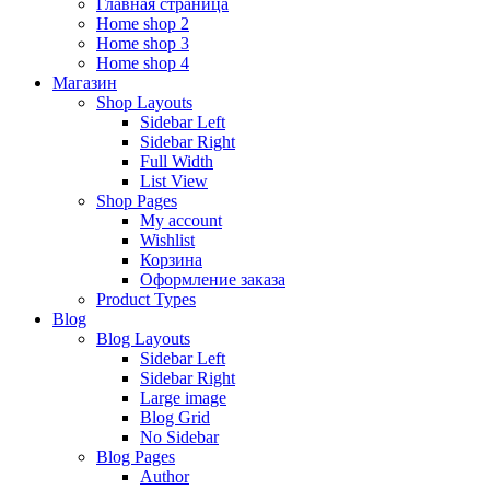
Главная страница
Home shop 2
Home shop 3
Home shop 4
Магазин
Shop Layouts
Sidebar Left
Sidebar Right
Full Width
List View
Shop Pages
My account
Wishlist
Корзина
Оформление заказа
Product Types
Blog
Blog Layouts
Sidebar Left
Sidebar Right
Large image
Blog Grid
No Sidebar
Blog Pages
Author