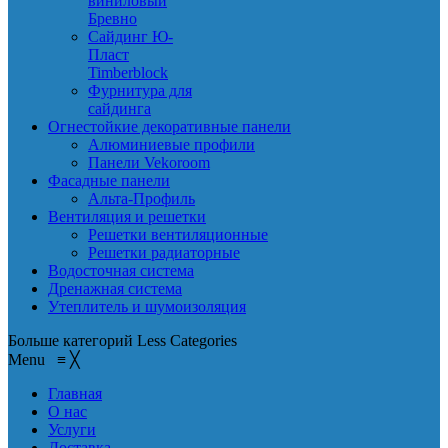
виниловый
Бревно
Сайдинг Ю-
Пласт
Timberblock
Фурнитура для
сайдинга
Огнестойкие декоративные панели
Алюминиевые профили
Панели Vekoroom
Фасадные панели
Альта-Профиль
Вентиляция и решетки
Решетки вентиляционные
Решетки радиаторные
Водосточная система
Дренажная система
Утеплитель и шумоизоляция
Больше категорий
Less Categories
Menu
≡
╳
Главная
О нас
Услуги
Доставка