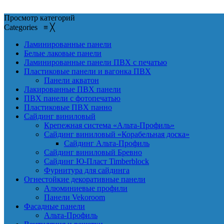
Просмотр категорий
Categories
≡
╳
Ламинированные панели
Белые лаковые панели
Ламинированные панели ПВХ с печатью
Пластиковые панели и вагонка ПВХ
Панели акватон
Лакированные ПВХ панели
ПВХ панели с фотопечатью
Пластиковые ПВХ панно
Сайдинг виниловый
Крепежная система «Альта-Профиль»
Сайдинг виниловый «Корабельная доска»
Сайдинг Альта-Профиль
Сайдинг виниловый Бревно
Сайдинг Ю-Пласт Timberblock
Фурнитура для сайдинга
Огнестойкие декоративные панели
Алюминиевые профили
Панели Vekoroom
Фасадные панели
Альта-Профиль