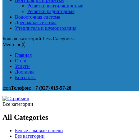
Вентиляция и решетки
Решетки вентиляционные
Решетки радиаторные
Водосточная система
Дренажная система
Утеплитель и шумоизоляция
Больше категорий
Less Categories
Menu
≡
╳
Главная
О нас
Услуги
Доставка
Контакты
icon
Телефон: +7 (927) 015-57-28
Все категории
All Categories
Белые лаковые панели
Без категории