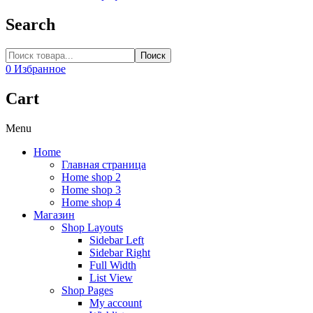
Search
Поиск
0
Избранное
Cart
Menu
Home
Главная страница
Home shop 2
Home shop 3
Home shop 4
Магазин
Shop Layouts
Sidebar Left
Sidebar Right
Full Width
List View
Shop Pages
My account