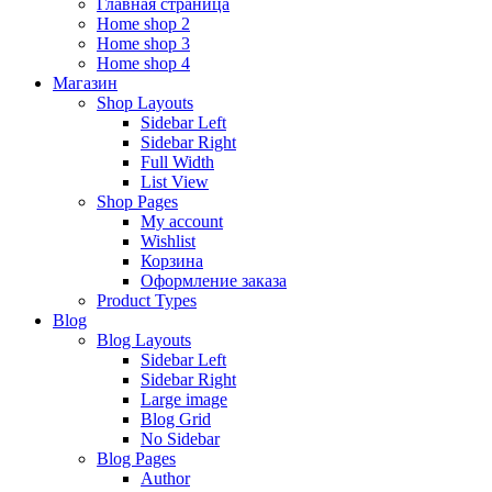
Главная страница
Home shop 2
Home shop 3
Home shop 4
Магазин
Shop Layouts
Sidebar Left
Sidebar Right
Full Width
List View
Shop Pages
My account
Wishlist
Корзина
Оформление заказа
Product Types
Blog
Blog Layouts
Sidebar Left
Sidebar Right
Large image
Blog Grid
No Sidebar
Blog Pages
Author