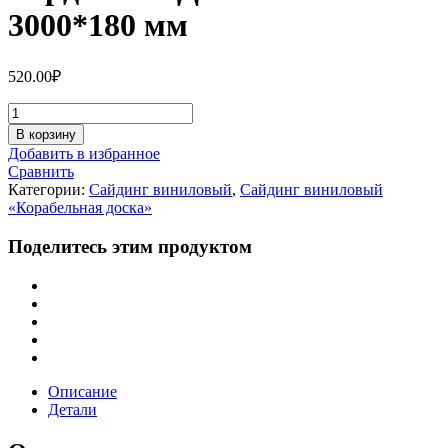
3000*180 мм
520.00
₽
Количество
Сайдинг
В корзину
ПВХ
Добавить в избранное
(АП)
Сравнить
Альта-
Категории:
Сайдинг виниловый
,
Сайдинг виниловый
Борд
«Корабельная доска»
СТАНДАРТ
Белый
Поделитесь этим продуктом
3000*180
мм
Описание
Детали