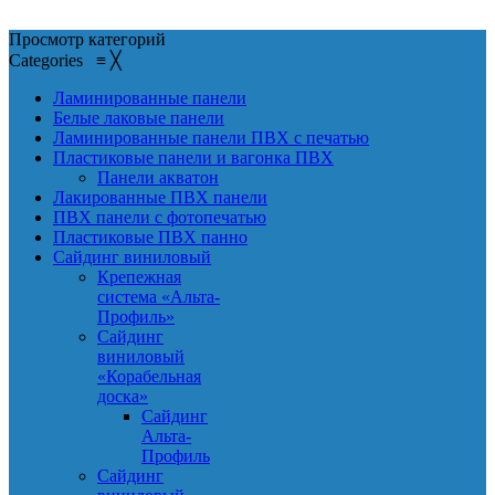
Просмотр категорий
Categories
≡
╳
Ламинированные панели
Белые лаковые панели
Ламинированные панели ПВХ с печатью
Пластиковые панели и вагонка ПВХ
Панели акватон
Лакированные ПВХ панели
ПВХ панели с фотопечатью
Пластиковые ПВХ панно
Сайдинг виниловый
Крепежная
система «Альта-
Профиль»
Сайдинг
виниловый
«Корабельная
доска»
Сайдинг
Альта-
Профиль
Сайдинг