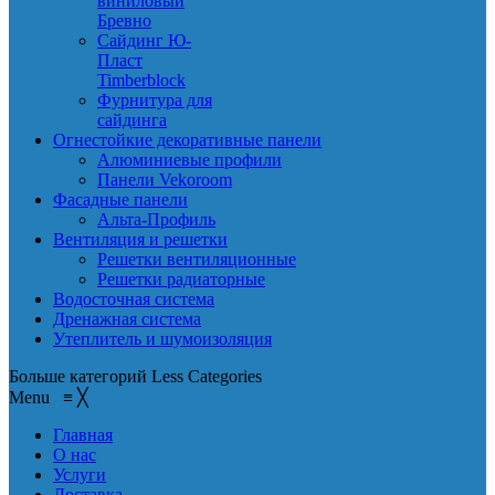
виниловый
Бревно
Сайдинг Ю-
Пласт
Timberblock
Фурнитура для
сайдинга
Огнестойкие декоративные панели
Алюминиевые профили
Панели Vekoroom
Фасадные панели
Альта-Профиль
Вентиляция и решетки
Решетки вентиляционные
Решетки радиаторные
Водосточная система
Дренажная система
Утеплитель и шумоизоляция
Больше категорий
Less Categories
Menu
≡
╳
Главная
О нас
Услуги
Доставка