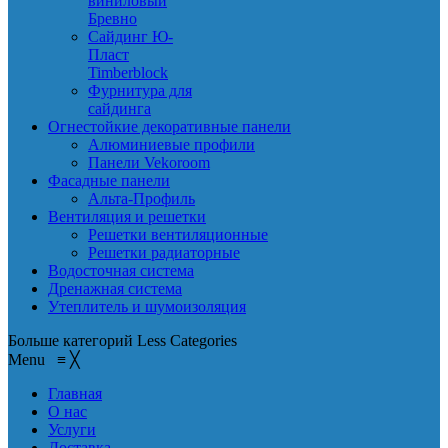
виниловый
Бревно
Сайдинг Ю-
Пласт
Timberblock
Фурнитура для
сайдинга
Огнестойкие декоративные панели
Алюминиевые профили
Панели Vekoroom
Фасадные панели
Альта-Профиль
Вентиляция и решетки
Решетки вентиляционные
Решетки радиаторные
Водосточная система
Дренажная система
Утеплитель и шумоизоляция
Больше категорий
Less Categories
Menu
≡
╳
Главная
О нас
Услуги
Доставка