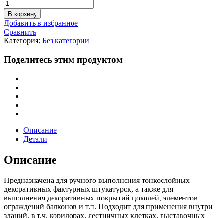
Количество
Мозаичная
В корзину
акриловая
Добавить в избранное
штукатурка
Сравнить
Mozatynk
Категория:
Без категории
ТМ134
А
Поделитесь этим продуктом
1.8мм
(25
кг)
Описание
Детали
Описание
Предназначена для ручного выполнения тонкослойных
декоративных фактурных штукатурок, а также для
выполнения декоративных покрытий цоколей, элементов
ограждений балконов и т.п. Подходит для применения внутри
зданий, в т.ч. коридорах, лестничных клетках, выставочных