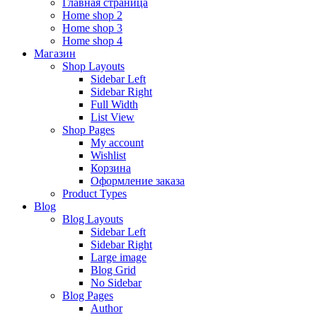
Главная страница
Home shop 2
Home shop 3
Home shop 4
Магазин
Shop Layouts
Sidebar Left
Sidebar Right
Full Width
List View
Shop Pages
My account
Wishlist
Корзина
Оформление заказа
Product Types
Blog
Blog Layouts
Sidebar Left
Sidebar Right
Large image
Blog Grid
No Sidebar
Blog Pages
Author