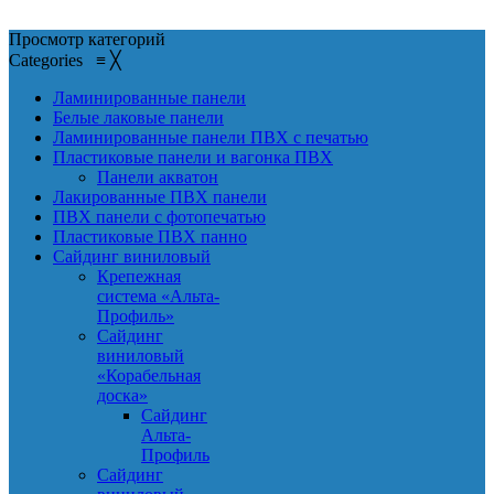
Просмотр категорий
Categories
≡
╳
Ламинированные панели
Белые лаковые панели
Ламинированные панели ПВХ с печатью
Пластиковые панели и вагонка ПВХ
Панели акватон
Лакированные ПВХ панели
ПВХ панели с фотопечатью
Пластиковые ПВХ панно
Сайдинг виниловый
Крепежная
система «Альта-
Профиль»
Сайдинг
виниловый
«Корабельная
доска»
Сайдинг
Альта-
Профиль
Сайдинг