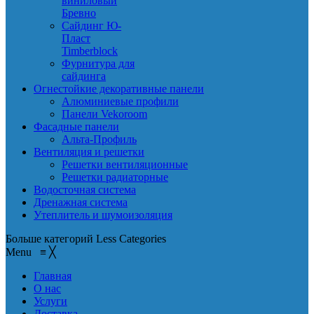
виниловый
Бревно
Сайдинг Ю-
Пласт
Timberblock
Фурнитура для
сайдинга
Огнестойкие декоративные панели
Алюминиевые профили
Панели Vekoroom
Фасадные панели
Альта-Профиль
Вентиляция и решетки
Решетки вентиляционные
Решетки радиаторные
Водосточная система
Дренажная система
Утеплитель и шумоизоляция
Больше категорий
Less Categories
Menu
≡
╳
Главная
О нас
Услуги
Доставка