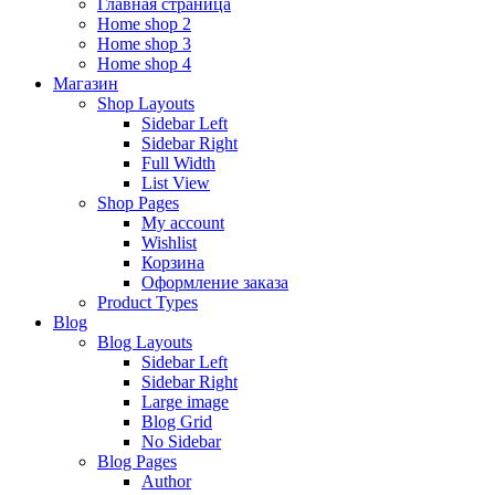
Главная страница
Home shop 2
Home shop 3
Home shop 4
Магазин
Shop Layouts
Sidebar Left
Sidebar Right
Full Width
List View
Shop Pages
My account
Wishlist
Корзина
Оформление заказа
Product Types
Blog
Blog Layouts
Sidebar Left
Sidebar Right
Large image
Blog Grid
No Sidebar
Blog Pages
Author