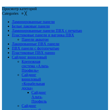
Просмотр категорий
Categories
≡
╳
Ламинированные панели
Белые лаковые панели
Ламинированные панели ПВХ с печатью
Пластиковые панели и вагонка ПВХ
Панели акватон
Лакированные ПВХ панели
ПВХ панели с фотопечатью
Пластиковые ПВХ панно
Сайдинг виниловый
Крепежная
система «Альта-
Профиль»
Сайдинг
виниловый
«Корабельная
доска»
Сайдинг
Альта-
Профиль
Сайдинг