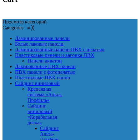
Просмотр категорий
Categories
≡
╳
Ламинированные панели
Белые лаковые панели
Ламинированные панели ПВХ с печатью
Пластиковые панели и вагонка ПВХ
Панели акватон
Лакированные ПВХ панели
ПВХ панели с фотопечатью
Пластиковые ПВХ панно
Сайдинг виниловый
Крепежная
система «Альта-
Профиль»
Сайдинг
виниловый
«Корабельная
доска»
Сайдинг
Альта-
Профиль