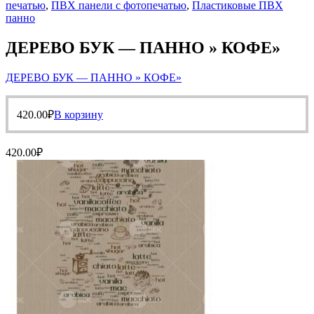
печатью
,
ПВХ панели с фотопечатью
,
Пластиковые ПВХ
панно
ДЕРЕВО БУК — ПАННО » КОФЕ»
ДЕРЕВО БУК — ПАННО » КОФЕ»
420.00
₽
В корзину
420.00
₽