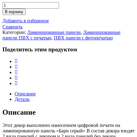
Количество
БАРИ
В корзину
СЕРЫЙ
Добавить в избранное
-
СОВЫ
Сравнить
Категории:
Ламинированные панели
,
Ламинированные
панели ПВХ с печатью
,
ПВХ панели с фотопечатью
Поделитесь этим продуктом
Описание
Детали
Описание
Этот декор выполнено нанесением цифровой печати на
ламинированную панель «Бари серый» В состав декора входят
2 вида панелей с декором и 2 вида панелей без декора.