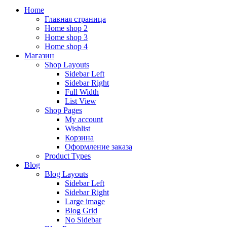
Home
Главная страница
Home shop 2
Home shop 3
Home shop 4
Магазин
Shop Layouts
Sidebar Left
Sidebar Right
Full Width
List View
Shop Pages
My account
Wishlist
Корзина
Оформление заказа
Product Types
Blog
Blog Layouts
Sidebar Left
Sidebar Right
Large image
Blog Grid
No Sidebar