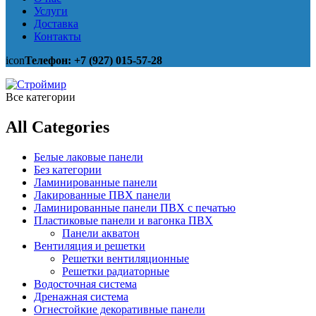
Услуги
Доставка
Контакты
icon
Телефон: +7 (927) 015-57-28
Все категории
All Categories
Белые лаковые панели
Без категории
Ламинированные панели
Лакированные ПВХ панели
Ламинированные панели ПВХ с печатью
Пластиковые панели и вагонка ПВХ
Панели акватон
Вентиляция и решетки
Решетки вентиляционные
Решетки радиаторные
Водосточная система
Дренажная система
Огнестойкие декоративные панели