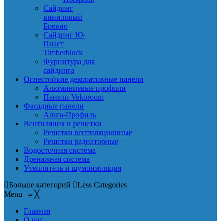
Сайдинг
виниловый
Бревно
Сайдинг Ю-
Пласт
Timberblock
Фурнитура для
сайдинга
Огнестойкие декоративные панели
Алюминиевые профили
Панели Vekoroom
Фасадные панели
Альта-Профиль
Вентиляция и решетки
Решетки вентиляционные
Решетки радиаторные
Водосточная система
Дренажная система
Утеплитель и шумоизоляция
Больше категорий
Less Categories
Menu
≡
╳
Главная
О нас