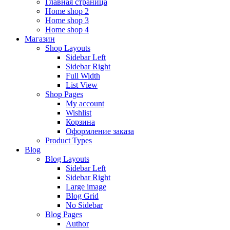
Главная страница
Home shop 2
Home shop 3
Home shop 4
Магазин
Shop Layouts
Sidebar Left
Sidebar Right
Full Width
List View
Shop Pages
My account
Wishlist
Корзина
Оформление заказа
Product Types
Blog
Blog Layouts
Sidebar Left
Sidebar Right
Large image
Blog Grid
No Sidebar
Blog Pages
Author