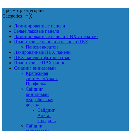
Просмотр категорий
Categories
≡
╳
Ламинированные панели
Белые лаковые панели
Ламинированные панели ПВХ с печатью
Пластиковые панели и вагонка ПВХ
Панели акватон
Лакированные ПВХ панели
ПВХ панели с фотопечатью
Пластиковые ПВХ панно
Сайдинг виниловый
Крепежная
система «Альта-
Профиль»
Сайдинг
виниловый
«Корабельная
доска»
Сайдинг
Альта-
Профиль
Сайдинг