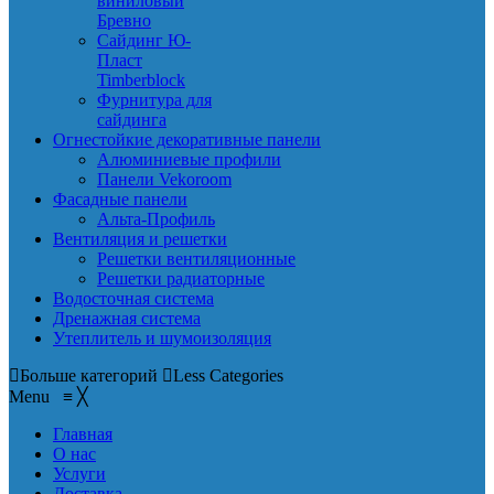
виниловый
Бревно
Сайдинг Ю-
Пласт
Timberblock
Фурнитура для
сайдинга
Огнестойкие декоративные панели
Алюминиевые профили
Панели Vekoroom
Фасадные панели
Альта-Профиль
Вентиляция и решетки
Решетки вентиляционные
Решетки радиаторные
Водосточная система
Дренажная система
Утеплитель и шумоизоляция
Больше категорий
Less Categories
Menu
≡
╳
Главная
О нас
Услуги
Доставка